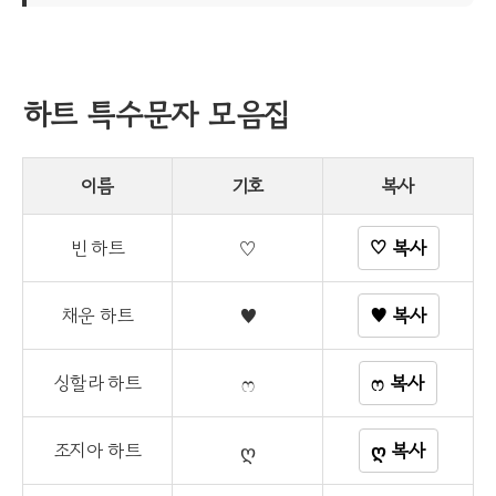
하트 특수문자 모음집
이름
기호
복사
빈 하트
♡
♡ 복사
채운 하트
♥
♥ 복사
싱할라 하트
ෆ
ෆ 복사
조지아 하트
ღ
ღ 복사