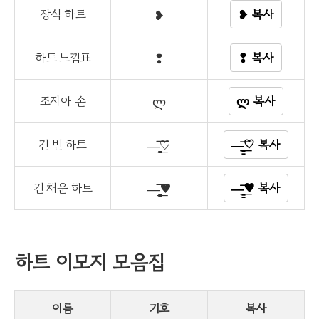
장식 하트
❥
❥ 복사
하트 느낌표
❢
❢ 복사
조지아 손
ლ
ლ 복사
긴 빈 하트
—̳͟͞͞♡
—̳͟͞͞♡ 복사
긴 채운 하트
—̳͟͞͞♥
—̳͟͞͞♥ 복사
하트 이모지 모음집
이름
기호
복사