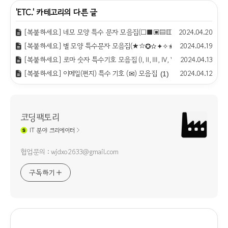
'
ETC.
' 카테고리의 다른 글
[복붙하세요] 네모 모양 특수 문자 모음집(□■▣▤▥▨▧▦▩)
2024.04.20
(0)
[복붙하세요] 별 모양 특수문자 모음집(★☆✪✫✦✧✬✭)
2024.04.19
(1)
[복붙하세요] 로마 숫자 특수기호 모음집 (Ⅰ, Ⅱ, Ⅲ, Ⅳ, Ⅴ, Ⅵ, Ⅶ...)
2024.04.13
(1)
[복붙하세요] 이메일(편지) 특수 기호 (✉) 모음집
2024.04.12
(1)
코딩팩토리
IT
분야 크리에이터
협업문의 : wjdxo2633@gmail.com
구독하기