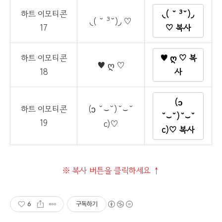
하트 이모티콘
◟( ˘ ³˘)◞
◟( ˘ ³˘)◞ ♡
17
♡ 복사
하트 이모티콘
♥︎ ღ ♡ 복
♥︎ ღ ♡
18
사
(ɔ
(ɔ ˘⌣˘)˘⌣˘
하트 이모티콘
˘⌣˘)˘⌣˘
19
c)♡
c)♡ 복사
※ 복사 버튼을 클릭하세요 ↑
6
구독하기