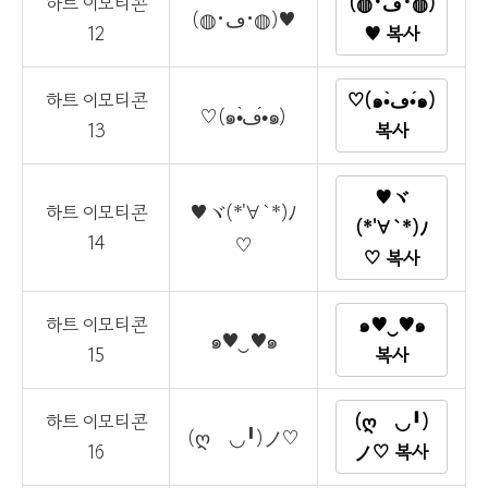
하트 이모티콘
(◍•ڡ•◍)
(◍•ڡ•◍)♥
12
♥ 복사
하트 이모티콘
♡(๑•̀ڡ•́๑)
♡(๑•̀ڡ•́๑)
13
복사
♥ヾ
♥ヾ(*'∀`*)ﾉ
하트 이모티콘
(*'∀`*)ﾉ
14
♡
♡ 복사
하트 이모티콘
๑♥‿♥๑
๑♥‿♥๑
15
복사
하트 이모티콘
(ღゝ◡╹)
(ღゝ◡╹)ノ♡
16
ノ♡ 복사