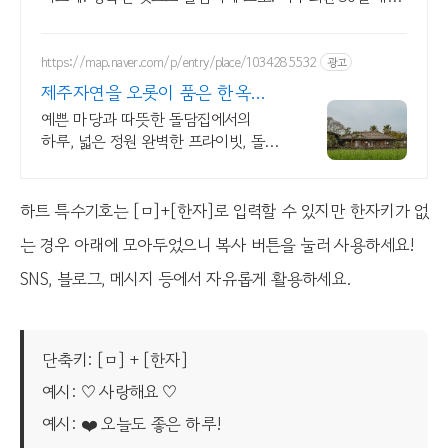
무료반품.
https://map.naver.com/p/entry/place/1034285532
광고
제주자연을 오롯이 품은 한옥
대가족형 감성돌집 8인까지
예쁜 마당과 따뜻한 돌담집에서의
하루, 넓은 정원 완벽한 프라이빗, 돌담
자쿠지 넓고 탁트인 평상 뷰, 감성주점
스타일 별도 전용 다이닝공간, 침실3,
욕실2,
하트 특수기호는 [ㅁ]+[한자]로 입력할 수 있지만 한자키가 없
는 경우 아래에 모아두었으니 복사 버튼을 눌러 사용하세요!
SNS, 블로그, 메시지 등에서 자유롭게 활용하세요.
단축키: [ㅁ] + [한자]
예시: ♡ 사랑해요 ♡
예시: ❤️ 오늘도 좋은 하루!