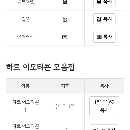
러브호텔
🏩
🏩 복사
결혼
💒
💒 복사
연애편지
💌
💌 복사
하트 이모티콘 모음집
이름
기호
복사
하트 이모티콘
(*˙˘˙)♡
(*˙˘˙)♡
1
복사
하트 이모티콘