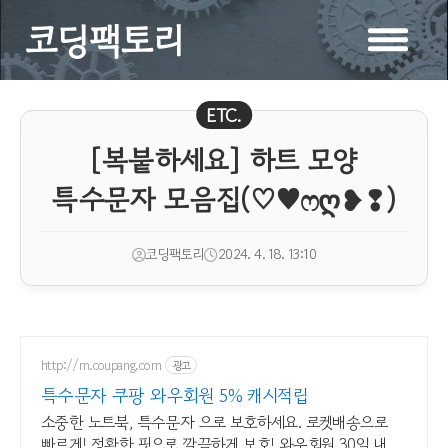
코딩팩토리
ETC.
[복붙하세요] 하트 모양
특수문자 모음집(♡♥ෆღ❥❢)
코딩팩토리
2024. 4. 18. 13:10
http://m.coupang.com
광고
특수문자 쿠팡 와우회원 5% 캐시적립
소중한 노트북, 특수문자 으로 보호하세요. 로켓배송으로
빠르게! 정확한 핏으로 깔끔하게 보호! 와우회원 30일 내