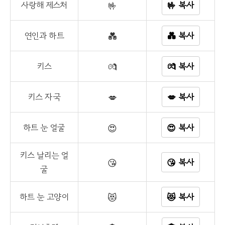
사랑해 제스처
🤟
🤟 복사
연인과 하트
💑
💑 복사
키스
💏
💏 복사
키스 자국
💋
💋 복사
하트 눈 얼굴
😍
😍 복사
키스 날리는 얼
😘
😘 복사
굴
하트 눈 고양이
😻
😻 복사