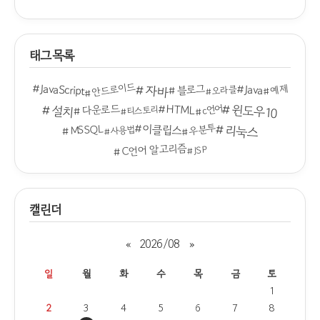
태그목록
안드로이드
JavaScript
Java
자바
예제
블로그
오라클
윈도우10
HTML
다운로드
설치
c언어
티스토리
이클립스
리눅스
우분투
MSSQL
사용법
C언어 알고리즘
JSP
캘린더
«
2026/08
»
일
월
화
수
목
금
토
1
2
3
4
5
6
7
8