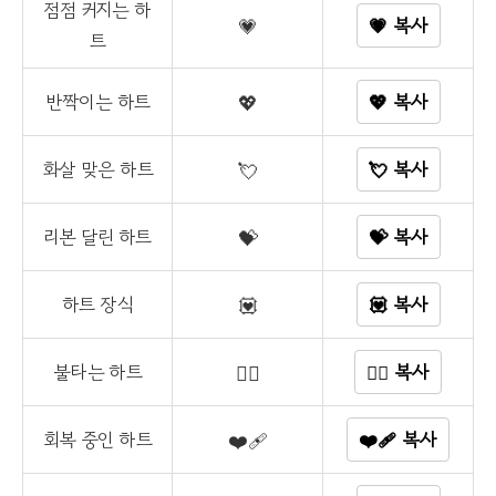
점점 커지는 하
💗
💗 복사
트
반짝이는 하트
💖
💖 복사
화살 맞은 하트
💘
💘 복사
리본 달린 하트
💝
💝 복사
하트 장식
💟
💟 복사
불타는 하트
❤️‍🔥
❤️‍🔥 복사
회복 중인 하트
❤️‍🩹
❤️‍🩹 복사