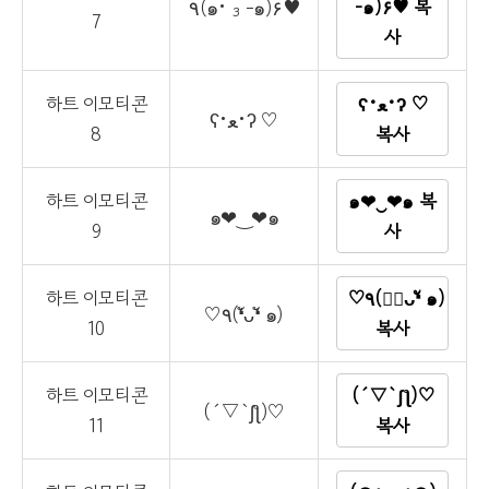
٩(๑• ₃ -๑)۶♥
-๑)۶♥ 복
7
사
하트 이모티콘
ʕ•ﻌ•ʔ ♡
ʕ•ﻌ•ʔ ♡
8
복사
하트 이모티콘
๑❤‿❤๑ 복
๑❤‿❤๑
9
사
하트 이모티콘
♡٩(❛ัᴗ❛ั ๑)
♡٩(❛ัᴗ❛ั ๑)
10
복사
하트 이모티콘
(´▽`ʃƪ)♡
(´▽`ʃƪ)♡
11
복사