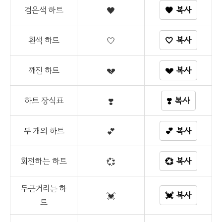
검은색 하트
🖤
🖤 복사
흰색 하트
🤍
🤍 복사
깨진 하트
💔
💔 복사
하트 장식표
❣️
❣️ 복사
두 개의 하트
💕
💕 복사
회전하는 하트
💞
💞 복사
두근거리는 하
💓
💓 복사
트