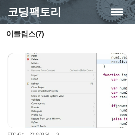
코딩팩토리
이클립스(
7
)
ETC./Git
2018.09.24
9