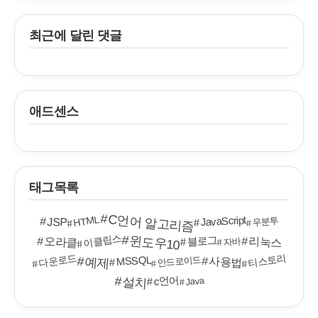
최근에 달린 댓글
애드센스
태그목록
C언어 알고리즘
HTML
JavaScript
우분투
JSP
이클립스
윈도우10
블로그
오라클
리눅스
자바
다운로드
티스토리
MSSQL
안드로이드
예제
사용법
c언어
설치
Java