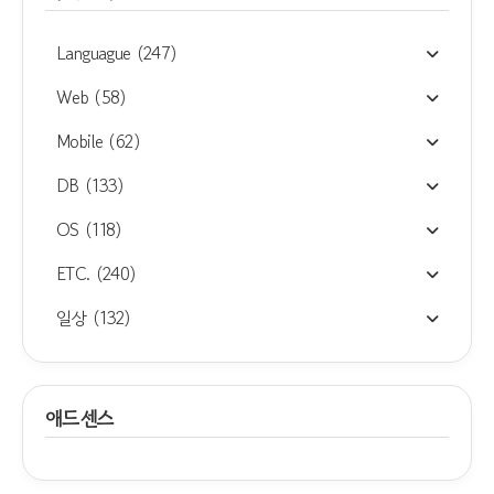
Languague
(247)
Web
(58)
Mobile
(62)
DB
(133)
OS
(118)
ETC.
(240)
일상
(132)
애드센스