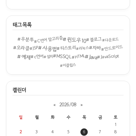
태그목록
C언어 알고리즘
윈도우10
우분투
블로그
다운로드
안드로이드
오라클
사용법
자바
티스토리
JSP
리눅스
MSSQL
HTML
JavaScript
예제
Java
c언어
설치
이클립스
캘린더
«
2026/08
»
일
월
화
수
목
금
토
1
2
3
4
5
6
7
8