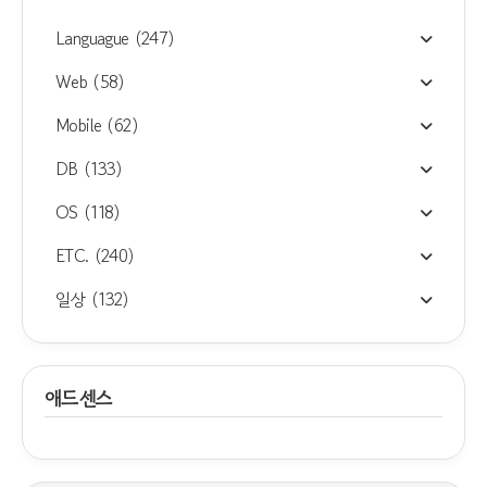
Languague
(247)
Web
(58)
Mobile
(62)
DB
(133)
OS
(118)
ETC.
(240)
일상
(132)
애드센스