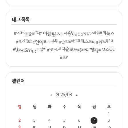
태그목록
이클립스
리눅스
자바
블로그
C언어 알고리즘
사용법
티스토리
윈도우10
오라클
c언어
우분투
안드로이드
JavaScript
다운로드
예제
MSSQL
Java
설치
HTML
JSP
캘린더
«
2026/08
»
일
월
화
수
목
금
토
1
2
3
4
5
6
7
8
9
10
11
12
13
14
15