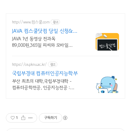
http://www.컴스쿨.com
광고
JAVA 컴스쿨닷컴 당일 신청&
결제시 기프티콘!
JAVA 1년 동영상 전과목
89,000원,365일 피씨와 모바일
수강가능.
https://ce.pknu.ac.kr/
광고
국립부경대 컴퓨터인공지능학부
부산 최초의 대학,국립부경대학 -
컴퓨터공학전공, 인공지능전공 :
과학기술정보통신부
소프트웨어중심대학 선정 (187억원
지원)
1
구독하기