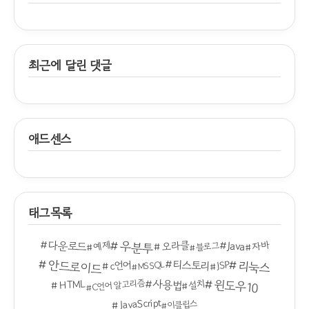
최근에 달린 댓글
애드센스
태그목록
다운로드
우분투
Java
예제
자바
오라클
블로그
안드로이드
티스토리
리눅스
c언어
JSP
MSSQL
윈도우10
사용법
C언어 알고리즘
HTML
설치
JavaScript
이클립스