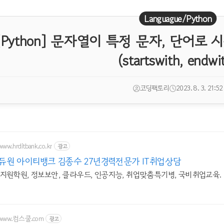
Languague/Python
[Python] 문자열이 특정 문자, 단어로 
(startswith, endwi
코딩팩토리
2023. 8. 3. 21:52
www.hrditbank.co.kr
광고
듀원 아이티뱅크 김종수 27년경력전문가 IT취업상담
비지원학원, 정보보안, 클라우드, 인공지능, 취업맞춤특기병, 국비취업교육.
//www.컴스쿨.com
광고