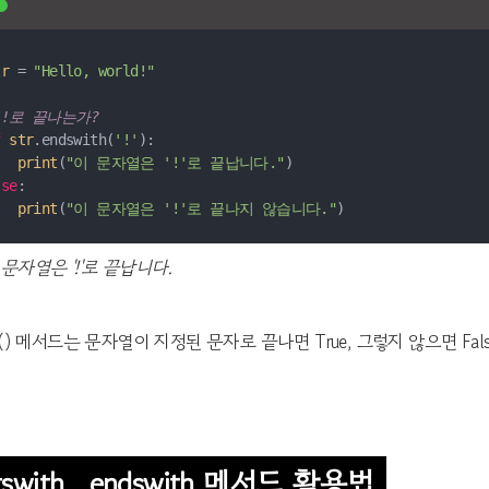
tr
 = 
"Hello, world!"
 !로 끝나는가?
f
str
.endswith(
'!'
print
(
"이 문자열은 '!'로 끝납니다."
lse
print
(
"이 문자열은 '!'로 끝나지 않습니다."
 문자열은 '!'로 끝납니다.
th() 메서드는 문자열이 지정된 문자로 끝나면 True, 그렇지 않으면 Fa
tswith , endswith 메서드 활용법