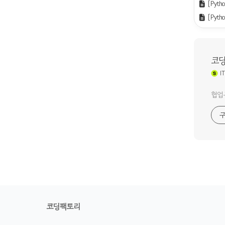
[Pyth
[Pyt
코
IT
협업문
코딩팩토리