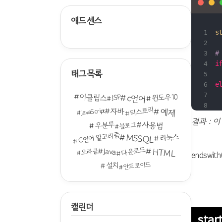
애드센스
s
#
i
태그목록
e
이클립스
c언어
윈도우10
JSP
티스토리
자바
예제
JavaScript
결과 : 이
사용법
우분투
블로그
C언어 알고리즘
MSSQL
리눅스
다운로드
HTML
Java
오라클
endswi
설치
안드로이드
캘린더
star