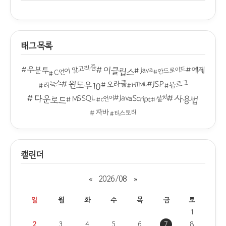
태그목록
C언어 알고리즘
이클립스
우분투
예제
Java
안드로이드
윈도우10
JSP
블로그
리눅스
오라클
HTML
JavaScript
다운로드
사용법
MSSQL
설치
c언어
자바
티스토리
캘린더
«
2026/08
»
일
월
화
수
목
금
토
1
2
3
4
5
6
7
8