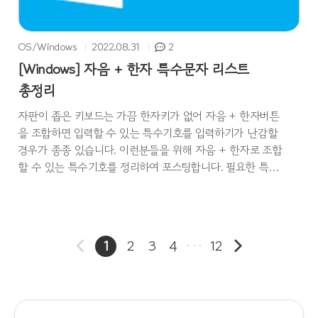
OS/Windows
2022.08.31
2
[Windows] 자음 + 한자 특수문자 리스트
총정리
자판이 좁은 키보드는 가끔 한자키가 없어 자음 + 한자버튼
을 조합하면 입력할 수 있는 특수기호를 입력하기가 난감할
경우가 종종 있습니다. 이런분들을 위해 자음 + 한자로 조합
할 수 있는 특수기호를 정리하여 포스팅합니다. 필요한 특수
기호를 복사해서 사용하시면 되겠습니다. 자음 + 한자 특수
문자 리스트 입력 방법 특수기호 [ ㄱ ] + [ 한자 ] ！ ＇ ， ．
／ ： ； ？ ＾ ＿ ｀ ｜ ￣ 、 。 · ‥ … ¨ 〃­ ― ∥ ＼ ∼ ´ ～ ˇ
˘ ˝ ˚ ˙ ¸ ˛ ¡ ¿ ː [ ㄲ ] + [ 한자 ] Æ Ð Ħ Ĳ Ŀ Ł Ø Œ Þ Ŧ
1
2
3
4
···
12
Ŋ æ đ ð Ł Ø ĳ ĸ ŀ ł ø œ ß þ ŧ ŋ ŉ [ ㄴ ] + [ 한자 ] ＂ （ ）
［ ］ ｛ ｝ ‘ ’ “ ” 〔 〕 〈 〉 《 》 「 」 『 』 【 】 [..