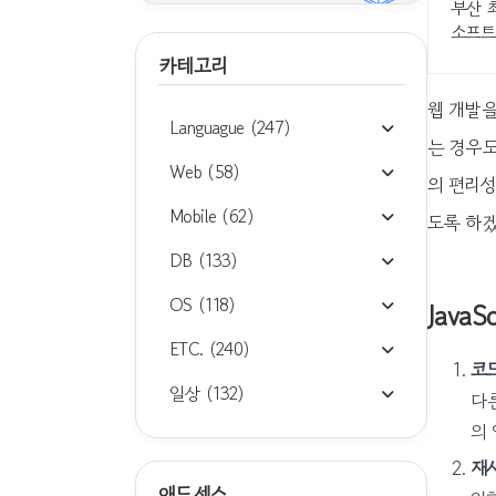
부산 
소프트
카테고리
웹 개발을
Languague
(247)
는 경우도
Web
(58)
의 편리성
Mobile
(62)
도록 하
DB
(133)
OS
(118)
Java
ETC.
(240)
코드
일상
(132)
다
의
재
애드센스