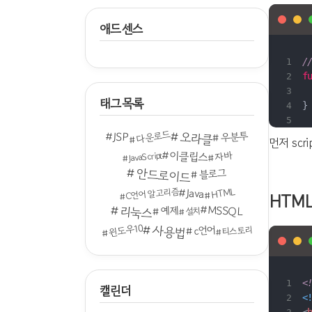
애드센스
/
f
 
태그목록
다운로드
오라클
JSP
우분투
먼저 sc
이클립스
자바
JavaScript
안드로이드
블로그
Java
HTML
C언어 알고리즘
HTML
MSSQL
리눅스
예제
설치
윈도우10
사용법
c언어
티스토리
<
캘린더
<