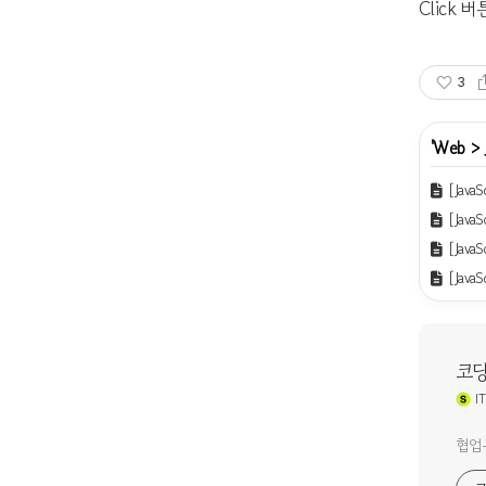
Click 
3
'
Web
>
[Java
[Jav
[Jav
[Jav
코
IT
협업문