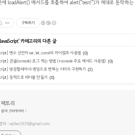
버튼에 loadAlert() 메서드를 호출하여 alert("test!")가 제대로 동작
구독하기
JavaScript
' 카테고리의 다른 글
Script] 변수 선언자 var, let, const의 차이점과 사용법
(0)
aScript] 콘솔(console) 로그 찍는 방법 (+console 주요 메서드 사용법)
(0)
aScript] 방문할때마다 랜덤으로 변하는 이미지 구현하기
(2)
aScript] 동적으로 테이블 만들기
(0)
딩팩토리
분야 크리에이터
의 : wjdxo2633@gmail.com