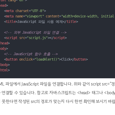
html
lang
=
"en"
>
head
>
<
meta
charset
=
"UTF-8"
>
<
meta
name
=
"viewport"
content
=
"width=device-width, initial
<
title
>
JavaScript 파일 사용 예제
</
title
>
<!-- 외부 JavaScript 파일 연결 -->
<
script
src
=
"script.js"
>
</
script
>
/
head
>
body
>
<!-- JavaScript 함수 호출 -->
<
button
onclick
=
"loadAlert()"
>
Click
</
button
>
/
body
>
/
html
>
ML 파일에서 JavaScript 파일을 연결합니다. 위와 같이 script 
 연결할 수 있습니다. 참고로 자바스크립트는 <head> 태그나 <bod
 못한다면 작성된 src의 경로가 맞는지 다시 한번 확인해 보시기 바