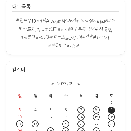
태그목록
JavaScript
윈도우10
설치
티스토리
Java
예제
자바
안드로이드
우분투
사용법
c언어
JSP
오라클
C언어 알고리즘
리눅스
HTML
블로그
MSSQL
이클립스
다운로드
캘린더
«
2023/09
»
일
월
화
수
목
금
토
1
2
3
4
5
6
7
8
9
10
11
12
13
14
15
16
17
18
19
20
21
22
23