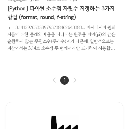
[Python] 파이썬 소수점 자릿수 지정하는 3가지
방법 (format, round, f-string)
π = 3.141592653589793238462643383... 아시다시피 원의
지름에 대한 둘레의 비율을 나타내는 원주율 파이(pi)의 값은
순환하지 않는 무한소수(무리수)이기 때문에, 일반적으로는
계산에서는 3.14로 소수점 두 번째까지만 표기하여 사용합니
다. 위와 같이 소수점의 자릿수를 지정해주어야 할 때 파이썬
에서는 format 함수, round 함수, , f-string를 사용하여 소수
점 자릿수를 지정해줄 수 있습니다. 이번 포스팅에서는 이 방
법에 대해 알아보겠습니다. 파이썬 소수점 자릿수 지정하기
1
round() 함수 사용 num = 3.14159265 format_num =
round(num, 2) # 소수점 둘째 자리까지 표기
print(format_num) 결과 : 3.14 format(..