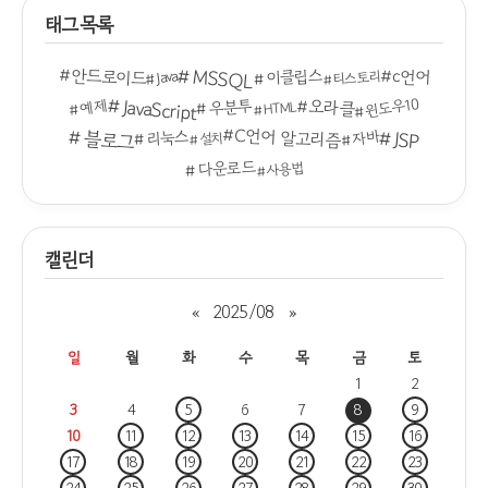
태그목록
안드로이드
MSSQL
c언어
이클립스
Java
티스토리
JavaScript
윈도우10
오라클
예제
우분투
HTML
C언어 알고리즘
블로그
JSP
자바
리눅스
설치
다운로드
사용법
캘린더
«
2025/08
»
일
월
화
수
목
금
토
1
2
3
4
5
6
7
8
9
10
11
12
13
14
15
16
17
18
19
20
21
22
23