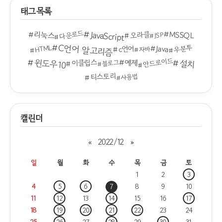
태그목록
JavaScript
다운로드
MSSQL
리눅스
오라클
JSP
C언어 알고리즘
Java
우분투
HTML
c언어
자바
안드로이드
윈도우10
예제
설치
이클립스
블로그
티스토리
사용법
캘린더
«
2022/12
»
일
월
화
수
목
금
토
1
2
3
4
5
6
7
8
9
10
11
12
13
14
15
16
17
18
19
20
21
22
23
24