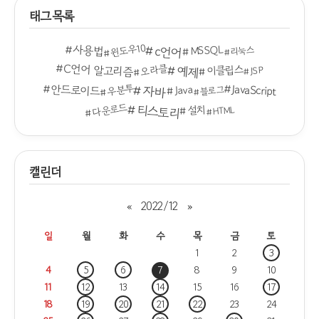
태그목록
윈도우10
사용법
c언어
MSSQL
리눅스
C언어 알고리즘
오라클
예제
이클립스
JSP
안드로이드
JavaScript
우분투
자바
Java
블로그
다운로드
티스토리
설치
HTML
캘린더
«
2022/12
»
일
월
화
수
목
금
토
1
2
3
4
5
6
7
8
9
10
11
12
13
14
15
16
17
18
19
20
21
22
23
24