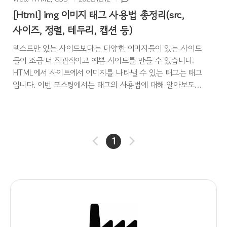
[Html] img 이미지 태그 사용법 총정리(src,
사이즈, 정렬, 테두리, 캡션 등)
텍스트만 있는 사이트보다는 다양한 이미지들이 있는 사이트
들이 조금 더 직관적이고 예쁜 사이트를 만들 수 있습니다.
HTML에서 사이트에서 이미지를 나타낼 수 있는 태그는 태그
입니다. 이번 포스팅에서는 태그의 사용법에 대해 알아보도록
하겠습니다. img 태그 사용법 img 태그는 imgage의 줄임말로
써 이미지를 삽입해주는 태그입니다. 반드시 src라는 속성을
동반하며 이 src에 이미지 경로를 작성해주셔야 정상적으로
출력됩니다. 참고로 태그는 꼭 사용하지 않아도 됩니다. 이미
1
지 태그의 다양한 속성들은 아래 내용들을 참고해주세요. src
속성 (이미지 경로) See the Pen 이미지 태그 사용법 by
wjdxo513 (@wjdxo513) on CodePen. 이미지를 웹 문서에 넣
으려면 src속성에 정..